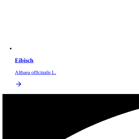
Eibisch
Althaea officinalis L.