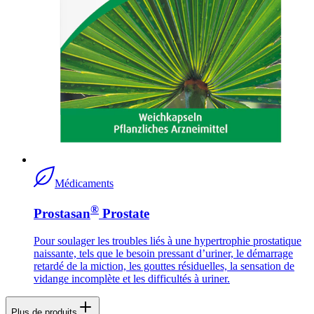
Médicaments
®
Prostasan
Prostate
Pour soulager les troubles liés à une hypertrophie prostatique
naissante, tels que le besoin pressant d’uriner, le démarrage
retardé de la miction, les gouttes résiduelles, la sensation de
vidange incomplète et les difficultés à uriner.
Plus de produits