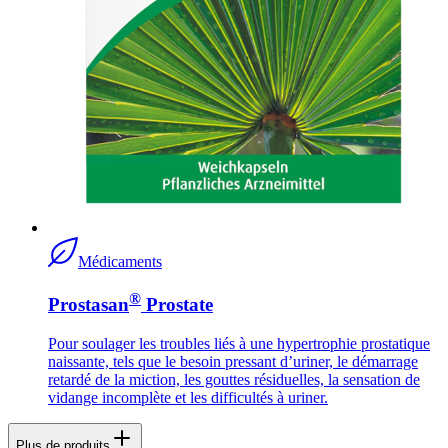
Médicaments
®
Prostasan
Prostate
Pour soulager les troubles liés à une hypertrophie prostatique
naissante, tels que le besoin pressant d’uriner, le démarrage
retardé de la miction, les gouttes résiduelles, la sensation de
vidange incomplète et les difficultés à uriner.
Plus de produits