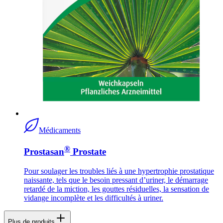
Médicaments
®
Prostasan
Prostate
Pour soulager les troubles liés à une hypertrophie prostatique
naissante, tels que le besoin pressant d’uriner, le démarrage
retardé de la miction, les gouttes résiduelles, la sensation de
vidange incomplète et les difficultés à uriner.
Plus de produits