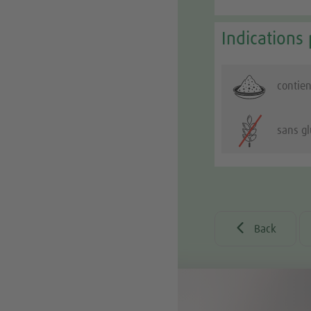
Indications 
contien
sans g

Back