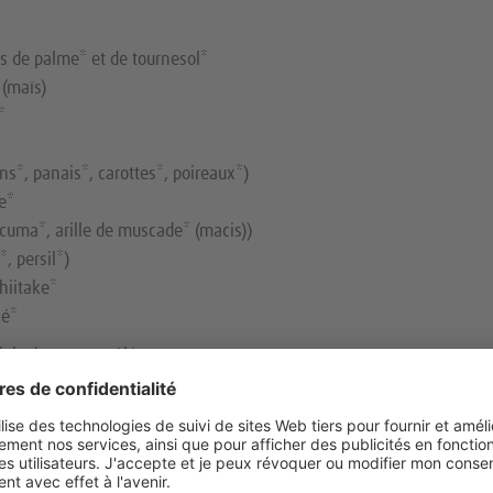
s de palme* et de tournesol*
 (maïs)
*
s*, panais*, carottes*, poireaux*)
re*
urcuma*, arille de muscade* (macis))
, persil*)
hiitake*
sé*
biologiques contrôlées.
itives 100 g
que 1900 kJ / 456 kcal