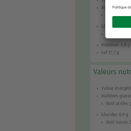
Matières grass
dont acides 
Glucides 47.2 g
dont sucres 
Protéines 4.8 g
Sel 12.7 g
Valeurs nutr
Valeur énergéti
Matières grasse
dont acides 
Glucides 0.9 g
dont sucres 