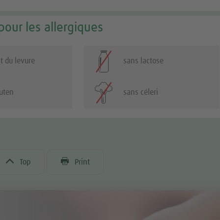
pour les allergiques
t du levure
sans lactose
luten
sans céleri


Top
Print