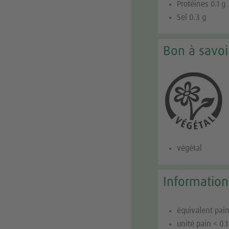
Protéines 0.1 g
Sel 0.3 g
Bon à savoi
végétal
Information
équivalent pain
unité pain < 0.