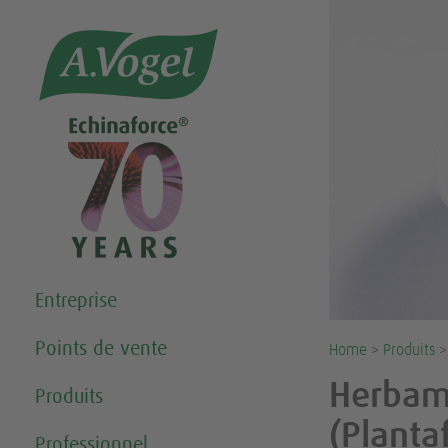
Share this selection

Entreprise
Points de vente
Home
>
Produits
>
Herbam
Produits
(Planta
Professionnel