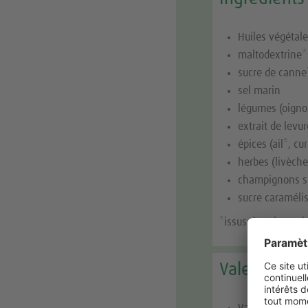
Huiles végétale
maltodextrine*
sucre de canne
sel marin
légumes (oignon
extrait de levu
épices (ail*, c
herbes (livèche*
champignons s
sucre caraméli
*issus de cultures 
Valeurs nutr
Valeur énergéti