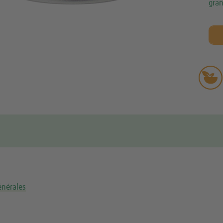
gran

énérales