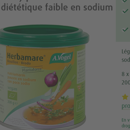
 diététique faible en sodium
Lég
sod
8 x
200
pro
En v
drog