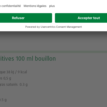
es 26.5 g
gras saturés 12.3 g
 / 24.3 g
24.4
itives 100 ml bouillon
que 38 kJ / 9 kcal
s 0,5 g
gras saturés 0.3 g
0.5 g