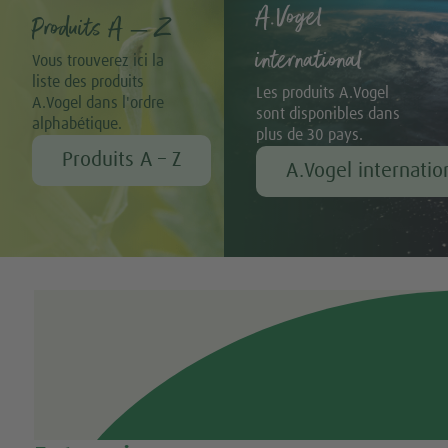
A.Vogel
Produits A – Z
international
Vous trouverez ici la
liste des produits
Les produits A.Vogel
A.Vogel dans l'ordre
sont disponibles dans
alphabétique.
plus de 30 pays.
Produits A – Z
A.Vogel internatio
Tweet
Share this selection