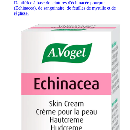
Dentifrice à base de teintures d'échinacée pourpre
(Echinacea), de sanguinaire, de feuilles de myrtille et de
réglisse.