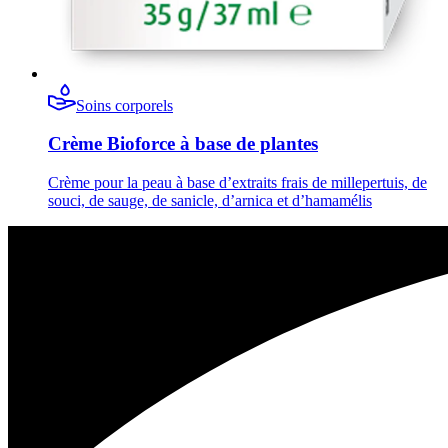
Soins corporels
Crème Bioforce à base de plantes
Crème pour la peau à base d’extraits frais de millepertuis, de
souci, de sauge, de sanicle, d’arnica et d’hamamélis