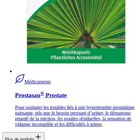
Médicaments
®
Prostasan
Prostate
Pour soulager les troubles liés à une hypertrophie prostatique
naissante, tels que le besoin pressant d’uriner, le démarrage
retardé de la miction, les gouttes résiduelles, la sensation de
vidange incomplète et les difficultés à uriner.
Plus de produits