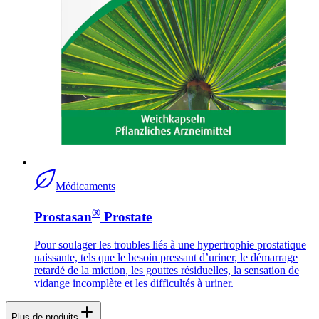
Médicaments
®
Prostasan
Prostate
Pour soulager les troubles liés à une hypertrophie prostatique
naissante, tels que le besoin pressant d’uriner, le démarrage
retardé de la miction, les gouttes résiduelles, la sensation de
vidange incomplète et les difficultés à uriner.
Plus de produits